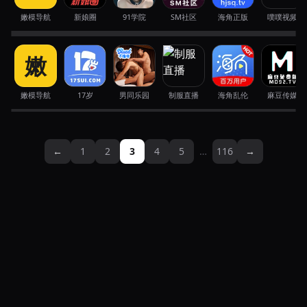
社会事件
·
8月4日
社会事件
·
8月4日
嫩模导航
新娘圈
91学院
SM社区
海角正版
噗噗视频
泰国芭提雅豪华公寓凌晨突发火灾导致百余
广州城中村深夜窄巷惊现多名着装大胆站街
越南深夜夜市醉酒男青年发生激烈斗殴致肥
泰国知名僧人因辱骂邻邦民众引发争议并滞
人紧急疏散及十二人送医
嫩
女性引路人驻足围观
胖男子连遭两刀受伤
留柬埔寨遭家乡排斥
社会事件
·
8月4日
社会事件
·
8月4日
社会事件
·
8月4日
社会事件
·
8月4日
· #Luang Ta Suj
· #玛哈纳林・普萨诺
嫩模导航
17岁
男同乐园
制服直播
海角乱伦
麻豆传媒
广西桂林宴福大碗粉店后厨脏乱不堪且老鼠
男孩持利刃疯狂切割游乐场充气城堡导致空
在堂食区四处乱窜
气泄露监护人严重失职
←
1
2
3
4
5
…
116
→
社会事件
·
8月4日
社会事件
·
8月4日