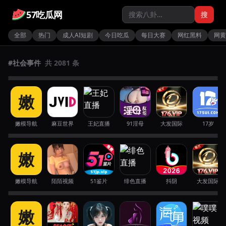
57吃瓜网
搜
全部
热门
成人AI短剧
今日吃瓜
每日大赛
网红黑料
网黄
#社会事件
共 2081 条
UFC蝇量级选手纳西门托睡梦中突发心脏病
河南郑州街头一男子无故持物疯狂砸毁多辆
写字楼保安当众骑压外卖员并连续挥拳重击
四川泸州京东快递员因包裹迟到数分钟当众
离世年仅34岁令奥利维拉痛失兄弟
嫩
豪车被警方当场按倒制服
头部导致对方无法还手
下跪连磕三个响头道歉
社会事件
·
昨天
· #阿兰·纳西门托
· #查尔斯·奥利维拉
· #米奇·拉波索
社会事件
·
昨天
社会事件
·
昨天
社会事件
·
昨天
嫩模导航
麻豆世界
王妃直播
91淫母
大发国际
17岁
湖北宜昌遭遇强降雨引发山洪塌方导致三峡
日本千叶清晨街头惊现大批通宵狂欢辣妹展
云南昆明晋宁精细化工企业发生黄磷泄漏自
温州东瓯大桥发生一起疑似车辆碰撞事故导
人家景区闭园及多路封闭
嫩
现极高生命力
燃事故导致大范围浓烟扩散
致交通严重拥堵
社会事件
·
昨天
社会事件
·
昨天
社会事件
·
昨天
社会事件
·
昨天
嫩模导航
陌陌视频
51鉴片
绯色直播
抖阴
大发国际
上寮电商园斜对面发生持刀伤人命案一名男
四川南充1227广场惊现全裸男子在车流间淡
女司机撞倒外卖员后反复碾压身体并坐在车
长沙玉兰路非法色情窝点被连根拔起老板被
子被砍死
嫩
定穿梭被警方迅速控制
内淡定嗑瓜子
捕且门窗被水泥封死
社会事件
·
昨天
社会事件
·
昨天