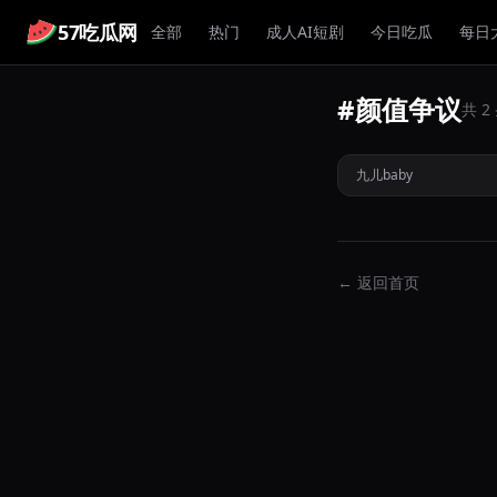
57吃瓜网
全部
热门
成人AI短剧
今日吃瓜
每日
#颜值争议
抖音达人九儿baby
共 
型走红网络引发身材
九儿baby
热
← 返回首页