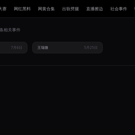
大赛
网红黑料
网黄合集
出轨劈腿
直播擦边
社会事件
凭借长裙造
清纯网红王瑞微因旧照引发全网
2 条相关事件
与美貌争议
热议其初恋人设与私下反差内幕
7月6日
王瑞微
5月25日