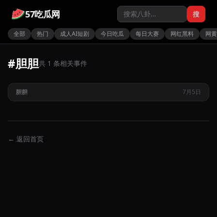
57吃瓜网
搜
全部
热门
成人AI短剧
今日吃瓜
每日大赛
网红黑料
网黄
#胆胆
共 1 条相关事件
高冷御姐网红胆胆发布高价定制视频展示极致口交与足交服务
胆胆
7月5日
← 返回首页