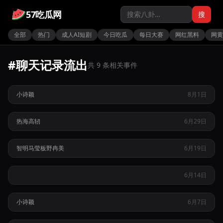
57吃瓜网
搜
全部
热门
成人AI短剧
今日吃瓜
每日大赛
网红黑料
网黄
#聊天记录流出
清纯系高颜值网红小诗颖私下与多名男子发生关系不雅视频流
共 9 条相关事件
出
抖音五十万粉丝健身网红热海高轫因多名女粉实名举报性爱视
小诗颖
8月1日
频流出人设崩塌
抖音网红智明背地贬低女友并私下向板野冉美挥金如土出轨被
热海高轫
6月29日
热
曝
智明
马莹
板野冉美
6月19日
清纯系治愈系博主深陷私生活丑闻人设崩塌引发全网关注
清纯系高颜值网红小诗颖私下与多名男子发生关系不雅视频流
6月14日
出
小诗颖
6月7日
顶流网红小杨哥深陷出轨传闻与大杨嫂被造黄谣风波