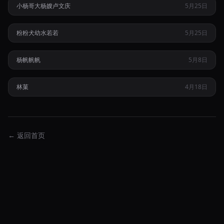
小杨哥
大杨嫂
卢文庆
5月25日
热
网红幼水若若被曝在游戏主页挂露体照并深陷艾滋感染传闻
KPL选手滔搏杨帆遭前女友公开控诉长期冷暴力及言语低俗等
粉粉犬
幼水若若
5月25日
热
恶劣行径
清纯主播林菓因私下言行大胆且多开小号造谣被扒导致人设彻
杨帆
帆帆
5月8日
底崩塌
林菓
4月18日
热
← 返回首页