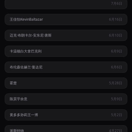
纽约华裔名媛艺术家王佳怡十八岁拍片黑历史曝光引发身份崩
7月6日
塌
尼克斯总决赛G3遭马刺逆转终结连胜主帅布朗怒斥裁判操纵比
王佳怡
Kevin
Baltazar
6月16日
热
赛
迈克·布朗
卡尔-安东尼·唐斯
6月10日
马刺客场险胜尼克斯扳回一城特朗普将亲临总决赛G3现场助阵
尼克斯大胜纽约全城狂欢布伦森率队重返总决赛市长下令取消
卡温顿
白大拿
巴克利
6月9日
热
儿童就寝时间
纽约州长签署车险改革法案禁止以邮编学历定保费并设置利润
布伦森
佐赫兰·曼达尼
6月6日
上限
顶流女星陈昊宇飞赴纽约私会新人演员男友并在酒店彻夜翻云
霍楚
5月28日
覆雨
汤唯官宣高龄怀二胎引发旧作尺度争议及前夫田雨分手旧闻再
陈昊宇
余意
5月9日
被翻出
澳洲天才创业家派斯特纳在曼哈顿涉嫌暴力袭击前女友并卷入
黄多多
孙莉
王一博
5月2日
热
加密货币诈骗案
派斯特纳
4月27日