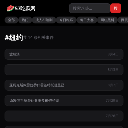
57吃瓜网
搜
全部
热门
成人AI短剧
今日吃瓜
每日大赛
网红黑料
网黄
#纽约
网红渡柏溪伪造纽约贫民窟求生人设实则在亚裔男同圈下海接
共 14 条相关事件
客变现
纽约布朗克斯多米尼加大游行演变为街头混战警方连夜抓获十
渡柏溪
8月4日
热
六名持枪嫌疑人
UFC双料冠军佩雷拉与不败新星霍基特因言语侮辱家人爆发荣
8月3日
誉之战
亚历克斯佩雷拉
乔什霍基特
托普里亚
8月2日
蜘蛛侠崭新之日内地抢先上映口碑炸裂并为复联五埋下伏笔
汤姆·霍兰德
赞达亚
雅各布·巴特朗
7月29日
纽约法拉盛男子遭开除后随机纵火烧死三岁女童及三名住户
纽约情侣攀爬帝国大厦顶端完成高空求婚现场如好莱坞大片般
7月26日
浪漫