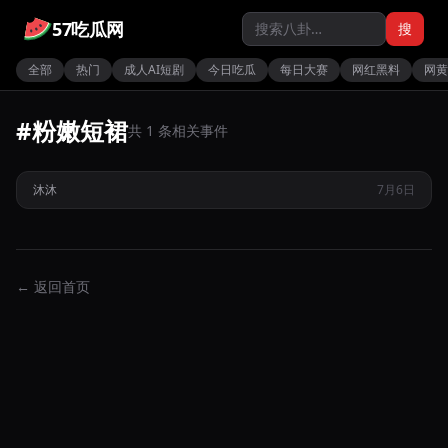
57吃瓜网
搜
全部
热门
成人AI短剧
今日吃瓜
每日大赛
网红黑料
网黄
#粉嫩短裙
共 1 条相关事件
人气网红沐沐身着朵莉亚COS装扮被色魔尾随至家中遭遇危险
沐沐
7月6日
← 返回首页