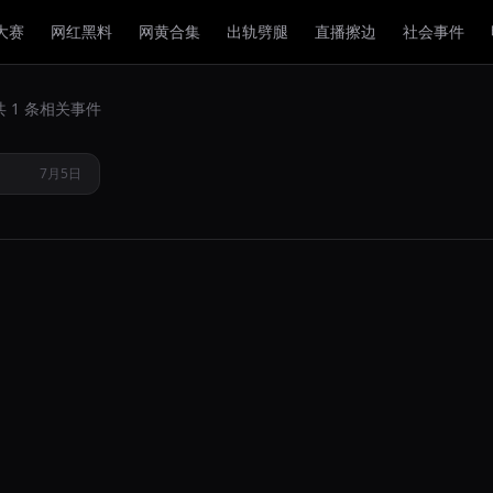
大赛
网红黑料
网黄合集
出轨劈腿
直播擦边
社会事件
鱼巨乳主播
共 1 条相关事件
视频流出
7月5日