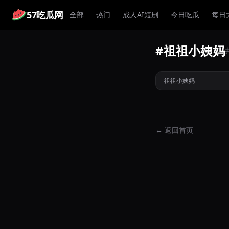
57吃瓜网
全部
热门
成人AI短剧
今日吃瓜
每日
#祖祖小姨妈
南京艺校校花变身斗
祖祖小姨妈私密定制
祖祖小姨妈
热
← 返回首页