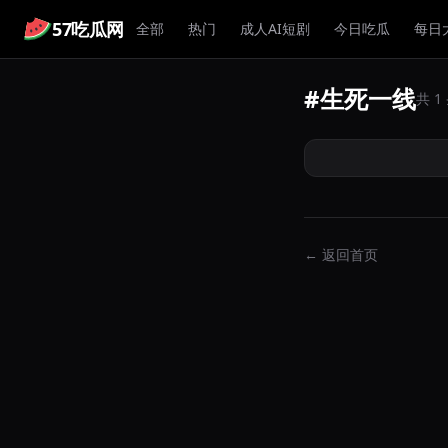
57吃瓜网
全部
热门
成人AI短剧
今日吃瓜
每日
#生死一线
重庆渝北天堡家园一
共 
衣坐在高层住宅楼顶
线
← 返回首页