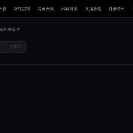
大赛
网红黑料
网黄合集
出轨劈腿
直播擦边
社会事件
男子身着白
1 条相关事件
边缘生死一
7月9日