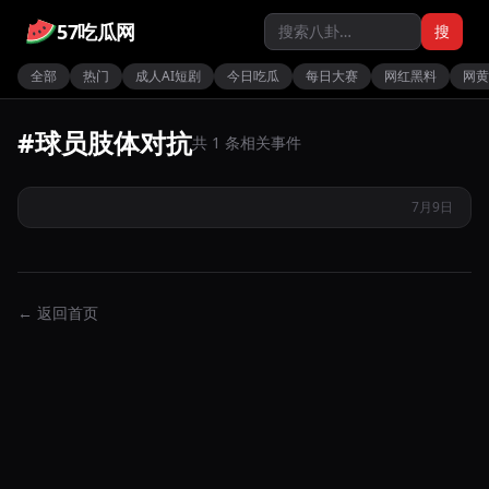
57吃瓜网
搜
全部
热门
成人AI短剧
今日吃瓜
每日大赛
网红黑料
网黄
#球员肢体对抗
浙江永嘉与瓯海篮球赛球员因争议爆发大规模混战特警紧急冲
共 1 条相关事件
场维持秩序
7月9日
← 返回首页