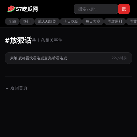
57吃瓜网
搜
全部
热门
成人AI短剧
今日吃瓜
每日大赛
网红黑料
网黄
#放狠话
康纳麦格雷格复出UFC329仅一分钟便因膝伤报销惨败给霍洛
共 1 条相关事件
威
康纳·麦格雷戈
霍洛威
麦克斯·霍洛威
22小时前
热
← 返回首页