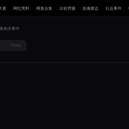
大赛
网红黑料
网黄合集
出轨劈腿
直播擦边
社会事件
激吻互摸司
1 条相关事件
唐一幕
7月9日