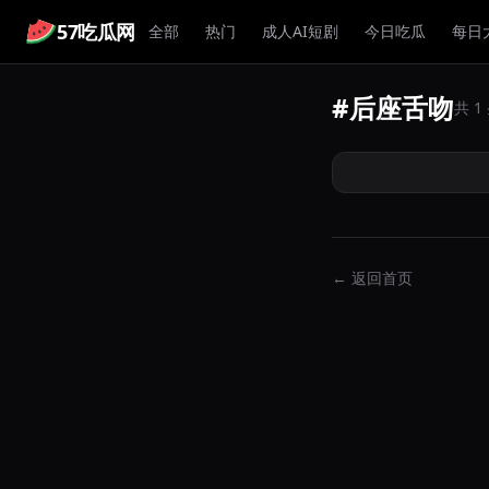
57吃瓜网
全部
热门
成人AI短剧
今日吃瓜
每日
#后座舌吻
网约车后座情侣忘情
共 
机全程录像记录下荒
← 返回首页