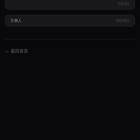
5月2日
昔日甜美女星王俐人深陷千万债务危机转战成人平台直播
王俐人
4月28日
热
← 返回首页