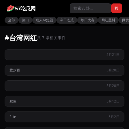
57吃瓜网
搜
全部
热门
成人AI短剧
今日吃瓜
每日大赛
网红黑料
网黄
#台湾网红
台湾新北高温导致长发女子真空骑行机车上高速公路引发路人
共 7 条相关事件
侧目
台湾连锁医美爱尔丽被曝在更衣室安装针孔摄像头监控女性顾
5月21日
客隐私
台湾新北篮球赛突发冲突刺青男怒砸折叠凳将赛场变为暴力现
爱尔丽
5月20日
场
台湾知名纹身网红鱿鱼因分舌与阿黑颜扮相在网络走红引发关
5月20日
注
台湾网红Ellie因身材丰满遭同学嘲笑后转型拍摄尺度大胆的福
鱿鱼
5月12日
热
利视频
Ellie
5月2日
台湾网红老湿通过现场演示花式体位教学引导女性体验高潮