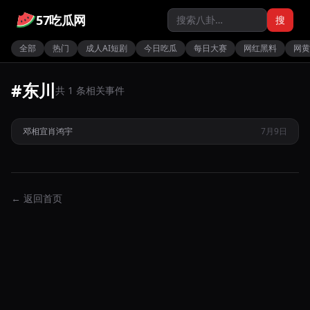
57吃瓜网
搜
全部
热门
成人AI短剧
今日吃瓜
每日大赛
网红黑料
网黄
#东川
共 1 条相关事件
昆明准新娘邓相宜婚前夜出轨群友肖鸿宇并多次无套内射
邓相宜
肖鸿宇
7月9日
热
← 返回首页