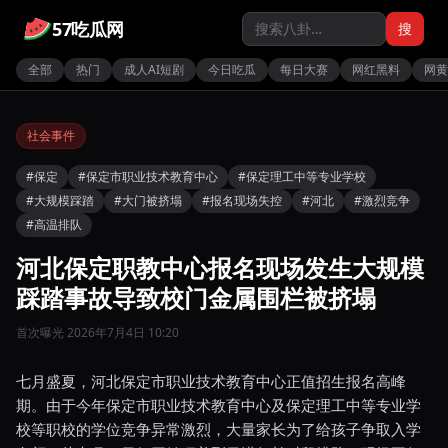
57吃瓜网
搜
全部
热门
成人AI短剧
今日吃瓜
每日大赛
网红黑料
网黄
社会事件
#保定
#保定市职业技术教育中心
#保定理工中等专业学校
#大规模踩踏
#大门被挤塌
#报名现场失控
#河北
#激烈竞争
#高温排队
河北保定职教中心报名现场发生大规模
踩踏事故导致校门金属围栏被挤塌
首次曝光 2026年7月4日 10:20
七月盛夏，河北保定市职业技术教育中心正值招生报名高峰
期。由于今年保定市职业技术教育中心及保定理工中等专业学
校等职校的学位竞争异常激烈，大量家长为了给孩子争取入学