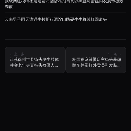
顶级网红模特杨晨晨发布酒店私拍写真以黑丝与蕾丝内衣展示极致
肉欲
云南男子雨天遭遇牛犊拒行泥泞山路硬生生将其扛回肩头
← 上一条
下一条 →
江苏徐州丰县街头发生肢体
杨国福麻辣烫店主街头暴怒
冲突老年夫妻持头盔砸人被
踹车并拳打外卖员引发肢体
精神小伙踹飞
冲突