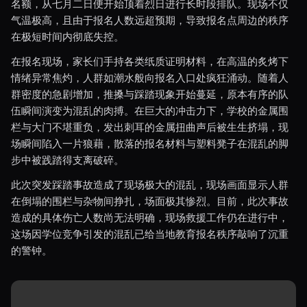
名额，从七月二日便开始顶着烈日进行长时段排队。现场不仅
气温极高，且由于报名人数远超预期，导致报名点周边的秩序
在极短时间内彻底失控。
在报名现场，家长们手持各类纸质证明材料，在高温的炙烤下
情绪异常焦灼，人群如潮水般向报名入口处疯狂涌动。随着人
群密度的急剧增加，推搡与踩踏现象开始蔓延，原本有序的队
伍瞬间演变为混乱的肉搏。在巨大的冲击力下，学校的金属围
栏与大门不堪重负，发出刺耳的金属扭曲声后被生生挤塌，现
场瞬间陷入一片狼藉，散落的报名材料与塑料凳子在混乱的脚
步中被践踏得支离破碎。
此次突发踩踏事故造成了现场极大的混乱，现场画面显示人群
在倒塌的围栏与杂物间挣扎，场面极其惨烈。目前，此次事故
造成的具体伤亡人数尚无法明确，现场救援工作仍在进行中，
这场因学位竞争引发的混乱已给当地教育报名秩序敲响了沉重
的警钟。