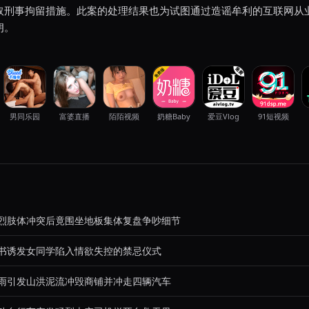
取刑事拘留措施。此案的处理结果也为试图通过造谣牟利的互联网从
朗。
男同乐园
富婆直播
陌陌视频
奶糖Baby
爱豆Vlog
91短视频
烈肢体冲突后竟围坐地板集体复盘争吵细节
书诱发女同学陷入情欲失控的禁忌仪式
雨引发山洪泥流冲毁商铺并冲走四辆汽车