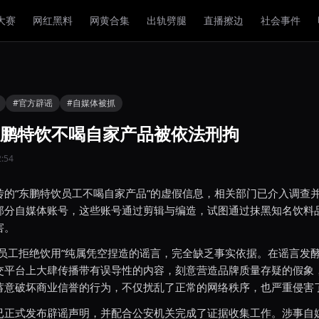
大赛
网红黑料
网黄合集
出轨劈腿
直播擦边
社会事件
#官方辟谣
#自媒体被抓
鹏特饮不喝自家产品被依法刑拘
:54
传的“东鹏特饮员工不喝自家产品”的虚假信息，相关部门已介入调查
部分自媒体账号，这些账号通过剪辑与编造，试图通过抹黑知名饮料
害。
“员工拒绝饮用”纯属凭空捏造的谣言，完全缺乏事实依据。在谣言发
交平台上大肆传播带有误导性的内容，刻意营造品牌质量存疑的假象
蓄意破坏商业信誉的行为，不仅扰乱了正常的网络秩序，也严重侵害
已正式发布辟谣声明，并配合公安机关完成了证据收集工作。涉事自