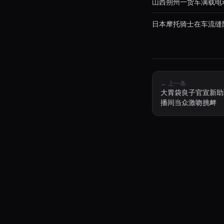
山西朔州一货车满载电
日本摩托骑士在车流缝
← 上一条
大胃袋良子官宣新助
播间当众激吻挑衅