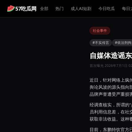
57吃瓜网
全部
热门
成人AI短剧
今日吃瓜
每日
社会事件
#不实传言
#依法刑拘
自媒体造谣东
首次曝光 2026年7月1日 02
近日，针对网络上疯
舆论风波的源头指向
品牌声誉遭受严重损
经调查核实，所谓的
员利用信息差，在社
获取非法收益。这种
目前，东鹏特饮官方