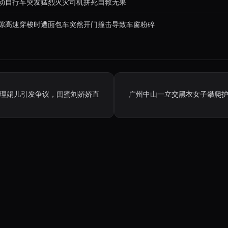
动自行车突发猛烈火灾司机拼死自救无果
隙高速穿梭时遭面包车突然开门撞击导致车窗粉碎
理娟儿引发争议，闺蜜刘娇娇直
广州中山一立交黑衣女子攀爬