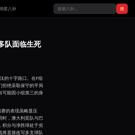
明星八卦
搜
多队面临生死
汰的十字路口。在F组
们拒绝采取保守的平局
有可能因小组第三的身
组赛的表现虽略显压
同时，澳大利亚队与巴
，积分与净胜球处于劣
战将直接改写多支球队