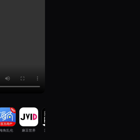
海角乱伦
麻豆世界
爱豆Vlog