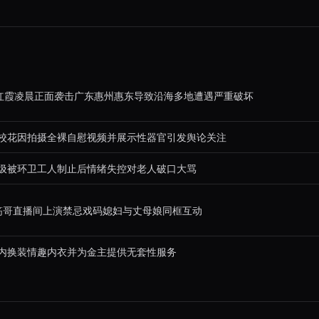
风红霞凌晨正面袭击广东惠州惠东导致沿海多地遭遇严重破坏
校花因拍摄全裸自慰视频并展示性器官引发舆论关注
圾被环卫工人制止后情绪失控对老人破口大骂
筋哥直播间上演禁忌戏码媳妇与丈母娘同框互动
内换装情趣内衣并为金主提供无套性服务