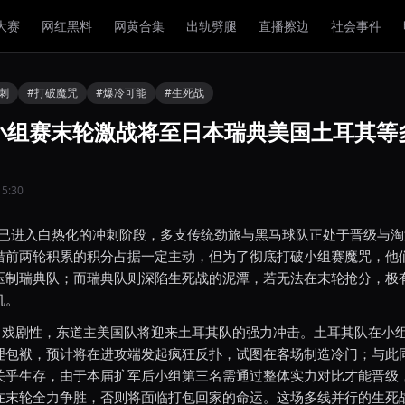
大赛
网红黑料
网黄合集
出轨劈腿
直播擦边
社会事件
刺
#打破魔咒
#爆冷可能
#生死战
杯小组赛末轮激战将至日本瑞典美国土耳其等
5:30
赛已进入白热化的冲刺阶段，多支传统劲旅与黑马球队正处于晋级与淘
借前两轮积累的积分占据一定主动，但为了彻底打破小组赛魔咒，他
压制瑞典队；而瑞典队则深陷生死战的泥潭，若无法在末轮抢分，极
机。
了戏剧性，东道主美国队将迎来土耳其队的强力冲击。土耳其队在小
理包袱，预计将在进攻端发起疯狂反扑，试图在客场制造冷门；与此
关乎生存，由于本届扩军后小组第三名需通过整体实力对比才能晋级
在末轮全力争胜，否则将面临打包回家的命运。这场多线并行的生死