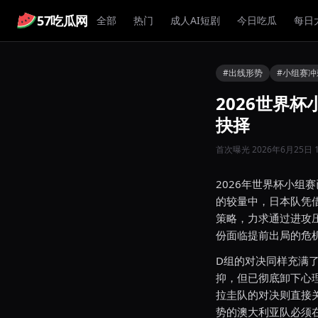
57吃瓜网
全部
热门
成人AI短剧
今日吃瓜
每日
#出线形势
#小组赛冲
2026世界
抉择
首次曝光 2026年6月25日 1
2026年世界杯小组
的较量中，日本队凭
策略，力求通过进攻
份面临提前出局的危
D组的对决同样充满
抑，但已彻底卸下心
拉圭队的对决则直接
势的澳大利亚队必须