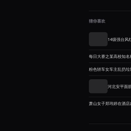
猜你喜欢
14级强台
每日大赛之某高校知名
粉色轿车女车主乱扔垃
河北安平面
萧山女子郑玮婷在酒店