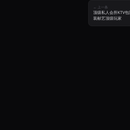
← 上一条
顶级私人会所KTV包
装献艺顶级玩家