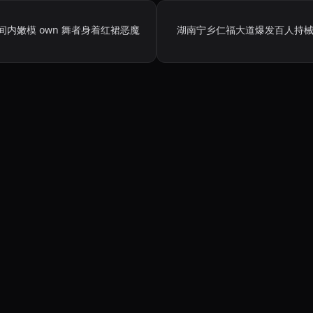
间内嫩模 own 舞者身着红裙恶魔
湖南宁乡仁福大道爆发百人持