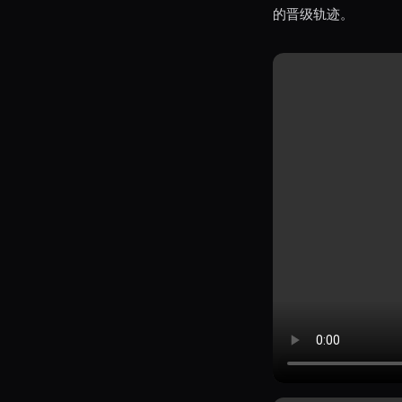
的晋级轨迹。