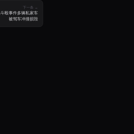
下一条 →
械斗殴事件多辆私家车
被驾车冲撞损毁