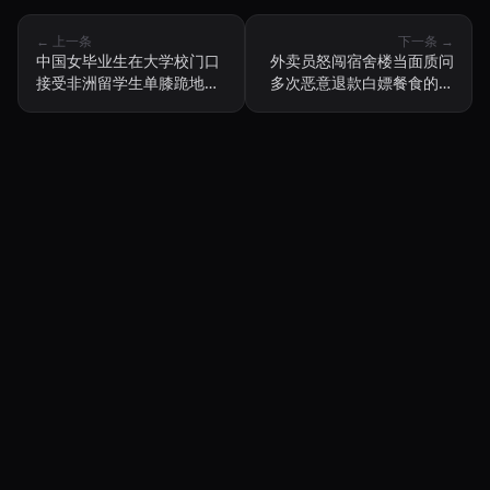
← 上一条
下一条 →
中国女毕业生在大学校门口
外卖员怒闯宿舍楼当面质问
接受非洲留学生单膝跪地浪
多次恶意退款白嫖餐食的眼
漫求婚
镜男