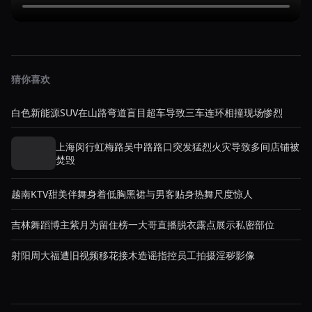
猜你喜欢
白色新能源SUV在山路弯道盲目超车导致三车连环相撞现场惨烈
上海闵行虹梅路吴中路路口突发猛烈火灾导致多间店铺被
焚毁
越南KTV甜美伴舞身着低胸黑裙与男客贴身热舞尺度惊人
吉林舞蹈博主紫月为留住榜一大哥直播脱衣露点展示私密部位
射阳周大福遭旧视频移花接木造谣指控员工拍摄淫秽影像