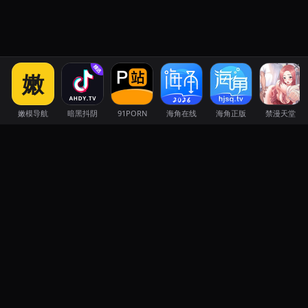
×
嫩
嫩模导航
暗黑抖阴
91PORN
海角在线
海角正版
禁漫天堂
57吃瓜网
57吃瓜网汇聚全网热点八卦，多渠道实时更新。第