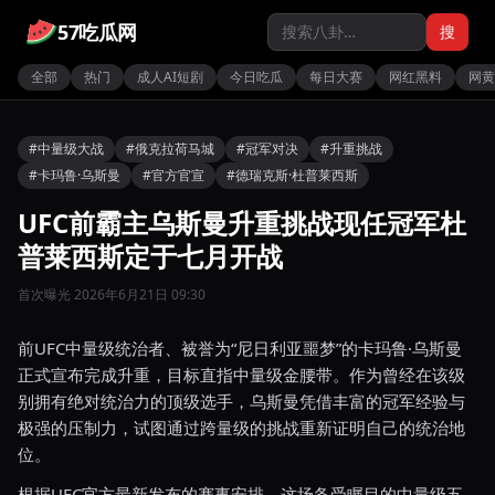
57吃瓜网
搜
全部
热门
成人AI短剧
今日吃瓜
每日大赛
网红黑料
网黄
#中量级大战
#俄克拉荷马城
#冠军对决
#升重挑战
#卡玛鲁·乌斯曼
#官方官宣
#德瑞克斯·杜普莱西斯
UFC前霸主乌斯曼升重挑战现任冠军杜
普莱西斯定于七月开战
首次曝光 2026年6月21日 09:30
前UFC中量级统治者、被誉为“尼日利亚噩梦”的卡玛鲁·乌斯曼
正式宣布完成升重，目标直指中量级金腰带。作为曾经在该级
别拥有绝对统治力的顶级选手，乌斯曼凭借丰富的冠军经验与
极强的压制力，试图通过跨量级的挑战重新证明自己的统治地
位。
根据UFC官方最新发布的赛事安排，这场备受瞩目的中量级五