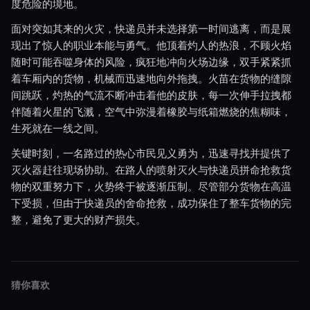
度危险的境地。
面对突如其来的火灾，快递员并未选择第一时间逃离，而是展
现出了惊人的职业本能与勇气。他顶着灼人的热浪，不顾火焰
随时可能吞噬身体的风险，疯狂地冲向火场边缘，双手紧紧抓
着车厢内的货物，机械而迅速地向外拖拽。火苗在货物的缝隙
间跳跃，灼热的气流不断冲击着他的皮肤，每一次伸手拉拽都
伴随着火星的飞溅，空气中弥漫着橡胶与纸箱燃烧的焦糊味，
生死就在一线之间。
关键时刻，一名路过的热心市民见义勇为，迅速寻找并提供了
灭火器赶往现场协助。在路人的喷射灭火与快递员拼命抢救货
物的双重努力下，火势终于被逐渐压制。尽管部分货物在高温
下受损，但由于快递员的舍命抢救，成功保住了整车货物的完
整，避免了更大的财产损失。
猜你喜欢