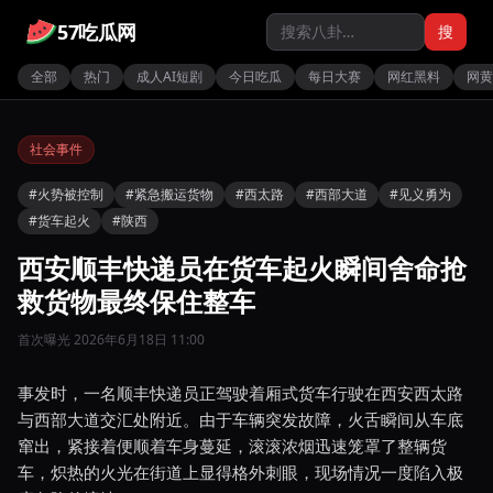
57吃瓜网
搜
全部
热门
成人AI短剧
今日吃瓜
每日大赛
网红黑料
网黄
社会事件
#火势被控制
#紧急搬运货物
#西太路
#西部大道
#见义勇为
#货车起火
#陕西
西安顺丰快递员在货车起火瞬间舍命抢
救货物最终保住整车
首次曝光 2026年6月18日 11:00
事发时，一名顺丰快递员正驾驶着厢式货车行驶在西安西太路
与西部大道交汇处附近。由于车辆突发故障，火舌瞬间从车底
窜出，紧接着便顺着车身蔓延，滚滚浓烟迅速笼罩了整辆货
车，炽热的火光在街道上显得格外刺眼，现场情况一度陷入极