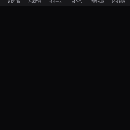
嫩模导航
乐咪直播
推特中国
AI色色
噗噗视频
91短视频
57吃瓜网
57吃瓜网汇聚全网热点八卦，多渠道实时更新。第
一时间掌握最新瓜料。
分类
成人AI短剧
今日吃瓜
每日大赛
网红黑料
网黄合集
出轨劈腿
直播擦边
社会事件
明星八卦
导航
首页
热门
搜索