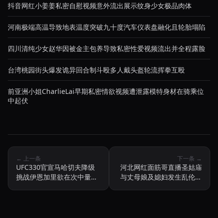
抖音网红小姜姜私密自慰视频意外流出展示纹身少女极品肉体
河南极端高温导致地表温度突破九十度汽车仪表盘融化且轮胎塌陷
四川清纯少女赵华因被金主包养导致私密性爱视频流出并全程露脸
台湾桃园街头爆发诡异回合制斗殴多人戴头盔轮流挥拳互殴
前亚洲小姐CharlieLai早期私密情欲视频遭泄露模特身材在骑乘位
中起伏
← 上一条
下一条 →
UFC330官宣马哈切夫降级
河北网红面筋哥直播圣姑庙
挑战伊恩加里欲在次中量级
与丈母娘及媳妇发生乱伦性
实现跨级统治
行为